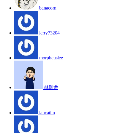
banacorn
jerry73204
morpheuslee
林則余
lancatlin