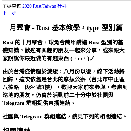
主辦單位
2020 Rust Taiwan 社群
下一步
十月聚會 - Rust 基本教學，type 型別篇
Rust 的十月聚會，球魚會簡單講講 Rust 型別的基
礎知識，歡迎有興趣的朋友一起來分享，或來跟大
家說說你最近做的有趣東西 (・ω・)ノ
由於台灣疫情趨於減緩，八月份以後，線下活動將
回歸，這次依舊是台北的摩茲公寮（台北市中正區
八德路一段94號3樓），歡迎大家前來參與。考慮到
遠地的朋友，仍會於活動前二十分中於社團與
Telegram 群組提供直播連結。
社團與 Telegram 群組連結，請見下列的相關連結。