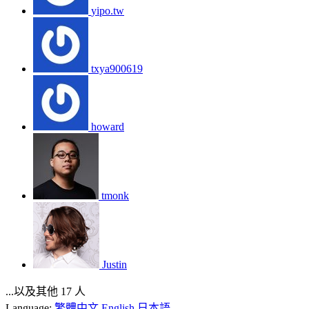
yipo.tw
txya900619
howard
tmonk
Justin
...以及其他 17 人
Language:
繁體中文
English
日本語