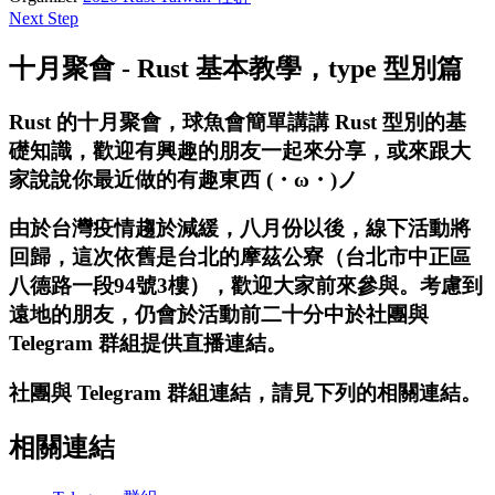
Next Step
十月聚會 - Rust 基本教學，type 型別篇
Rust 的十月聚會，球魚會簡單講講 Rust 型別的基
礎知識，歡迎有興趣的朋友一起來分享，或來跟大
家說說你最近做的有趣東西 (・ω・)ノ
由於台灣疫情趨於減緩，八月份以後，線下活動將
回歸，這次依舊是台北的摩茲公寮（台北市中正區
八德路一段94號3樓），歡迎大家前來參與。考慮到
遠地的朋友，仍會於活動前二十分中於社團與
Telegram 群組提供直播連結。
社團與 Telegram 群組連結，請見下列的相關連結。
相關連結