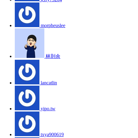
morpheuslee
林則余
lancatlin
yipo.tw
txya900619