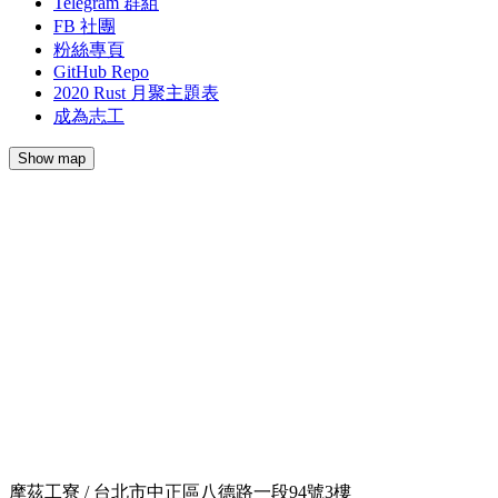
Telegram 群組
FB 社團
粉絲專頁
GitHub Repo
2020 Rust 月聚主題表
成為志工
Show map
摩茲工寮 / 台北市中正區八德路一段94號3樓