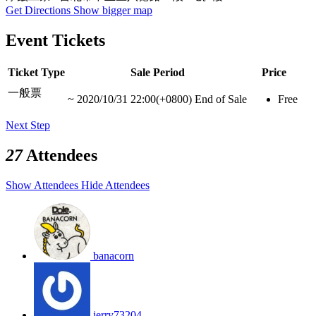
Get Directions
Show bigger map
Event Tickets
Ticket Type
Sale Period
Price
一般票
~
2020/10/31 22:00(+0800)
End of Sale
Free
Next Step
27
Attendees
Show Attendees
Hide Attendees
banacorn
jerry73204