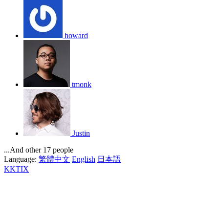
howard
tmonk
Justin
...And other 17 people
Language:
繁體中文
English
日本語
KKTIX