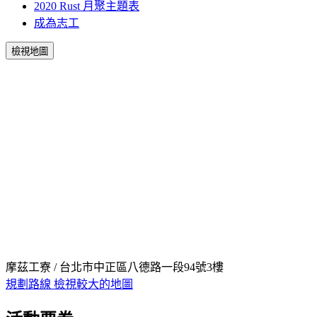
2020 Rust 月聚主題表
成為志工
檢視地圖
摩茲工寮 / 台北市中正區八德路一段94號3樓
規劃路線
檢視較大的地圖