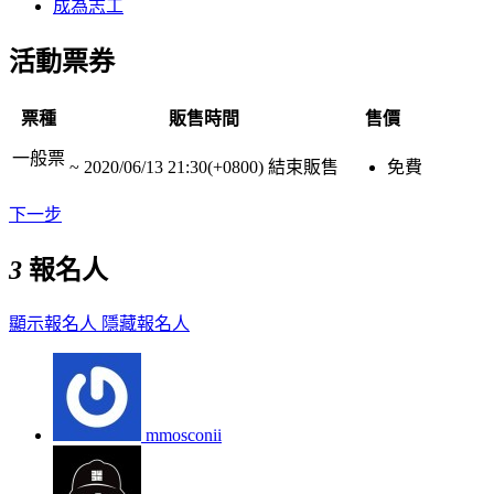
成為志工
活動票券
票種
販售時間
售價
一般票
~
2020/06/13 21:30(+0800)
結束販售
免費
下一步
3
報名人
顯示報名人
隱藏報名人
mmosconii