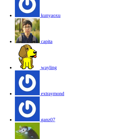
kunyaoxu
capita
wayling
extraymond
ganz07